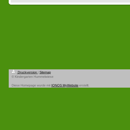
Druckversion
|
Sitemap
© Kindergarten Hummelwiese
Diese Homepage wurde mit
IONOS MyWebsite
erstellt.