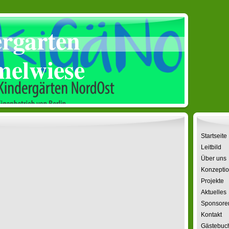
rgarten
elwiese
Startseite
Leitbild
Über uns
Konzepti
Projekte
Aktuelles
Sponsore
Kontakt
Gästebuc