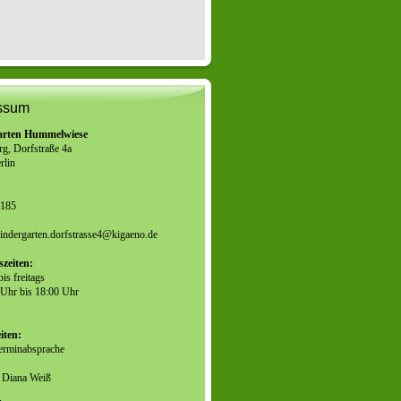
ssum
arten Hummelwiese
g, Dorfstraße 4a
rlin
3185
indergarten.dorfstrasse4@kigaeno.de
zeiten:
is freitags
 Uhr bis 18:00 Uhr
iten:
Terminabsprache
Diana Weiß