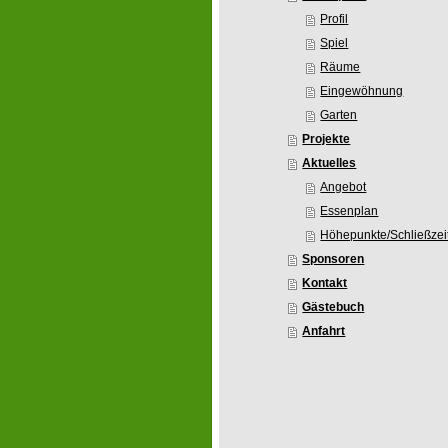
Profil
Spiel
Räume
Eingewöhnung
Garten
Projekte
Aktuelles
Angebot
Essenplan
Höhepunkte/Schließzei
Sponsoren
Kontakt
Gästebuch
Anfahrt