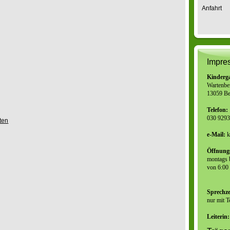
Anfahrt
Impre
Kinderg
Wartenber
13059 Be
Telefon:
030 929
ten
e-Mail:
k
Öffnungs
montags b
von 6:00
Sprechze
nur mit 
Leiterin: