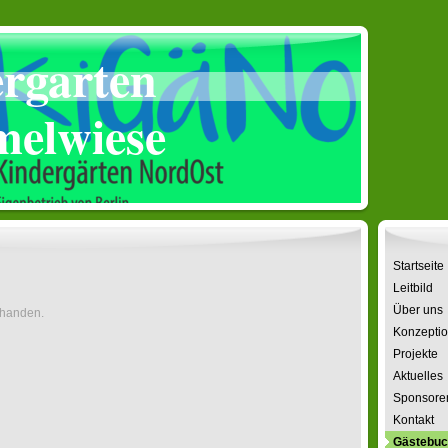
rgarten
elwiese
Startseite
Leitbild
Über uns
rhanden.
Konzepti
Projekte
Aktuelles
Sponsore
Kontakt
Gästebu