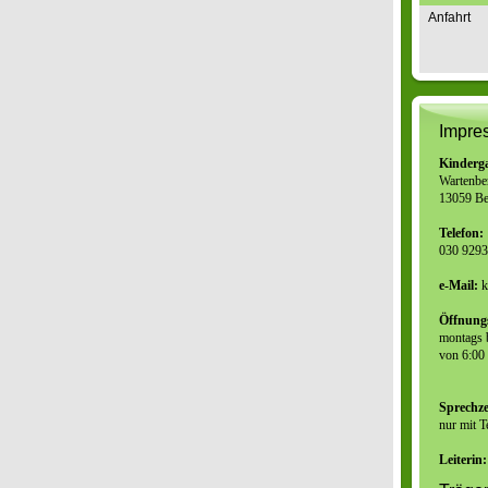
Anfahrt
Impre
Kinderg
Wartenber
13059 Be
Telefon:
030 929
e-Mail:
k
Öffnungs
montags b
von 6:00
Sprechze
nur mit 
Leiterin: