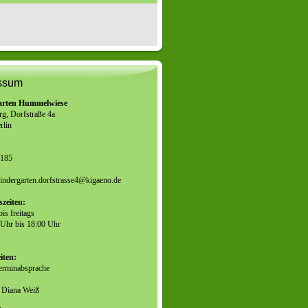
ssum
arten Hummelwiese
g, Dorfstraße 4a
rlin
3185
indergarten.dorfstrasse4@kigaeno.de
zeiten:
is freitags
 Uhr bis 18:00 Uhr
iten:
Terminabsprache
Diana Weiß